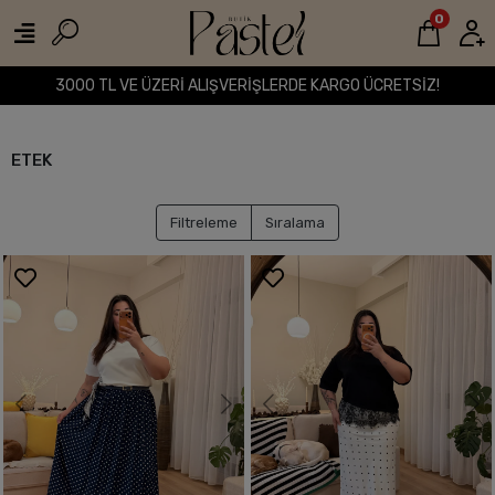
0
3000 TL VE ÜZERİ ALIŞVERİŞLERDE KARGO ÜCRETSİZ!
ETEK
Filtreleme
Sıralama