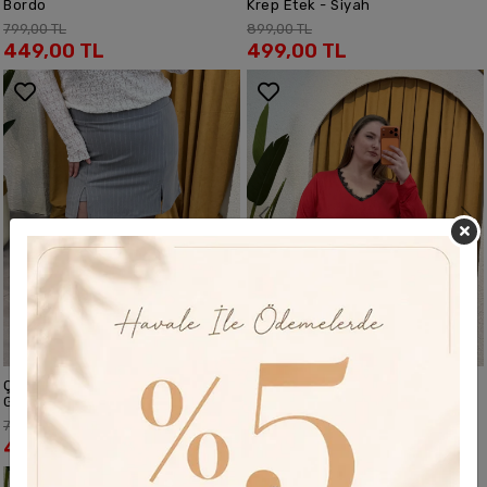
Bordo
Krep Etek - Siyah
799,00 TL
899,00 TL
449,00 TL
499,00 TL
Çift Yırtmaçlı Şortlu Krep Etek -
Çift Yırtmaçlı Şortlu Krep Etek -
SEPETE EKLE
SEPETE EKLE
Gri Çizgili
Siyah
449,00 TL
749,00 TL
449,00 TL