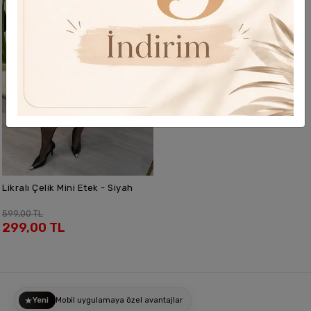
Likralı Çelik Mini Etek - Siyah
SEPETE EKLE
599,00 TL
299,00 TL
Yeni
Mobil uygulamaya özel avantajlar