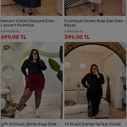
Kemerli Viskon Dokuma Etek -
Puantiyeli Esnek Krep Çan Etek -
SEPETE EKLE
SEPETE EKLE
Lacivert Puantiye
Beyaz
1.099,00 TL
1.399,00 TL
699,00 TL
399,00 TL
Çift Yırtmaçlı Şortlu Krep Etek -
Yırtmaçlı Dantel Detaylı Esnek
SEPETE EKLE
SEPETE EKLE