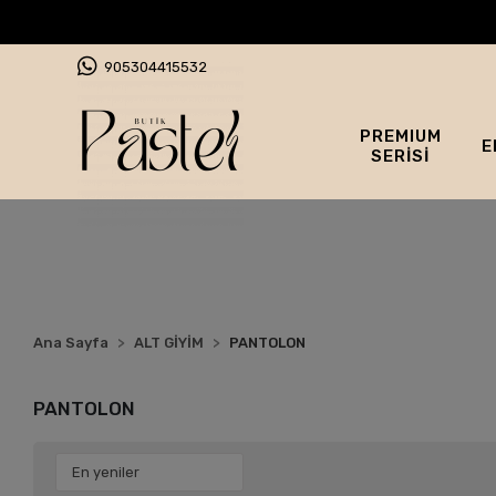
905304415532
PREMIUM
E
SERİSİ
Ana Sayfa
ALT GİYİM
PANTOLON
PANTOLON