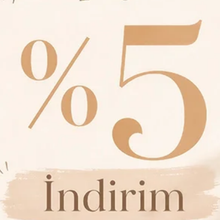
Kemer Detaylı Esnek Viskon Palazzo Pantolon - Siyah
SEPETE EKLE
649,00 TL
999,00 TL