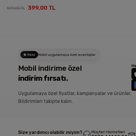
399,00 TL
599,00 TL
Yeni
Mobil uygulamaya özel avantajlar
He
Mobil indirime özel
indirim fırsatı.
Uygulamaya özel fiyatlar, kampanyalar ve ürünler.
Bildirimleri takipte kalın.
Size yardımcı olabilir miyim?
Müşteri Hizmetleri