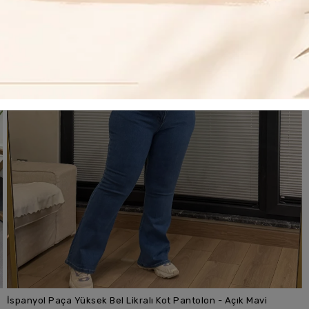
İspanyol Paça Yüksek Bel Likralı Kot Pantolon - Açık Mavi
SEPETE EKLE