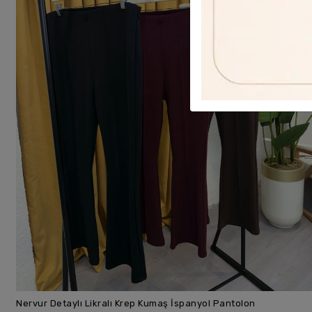
Nervur Detaylı Likralı Krep Kumaş İspanyol Pantolon
SEPETE EKLE