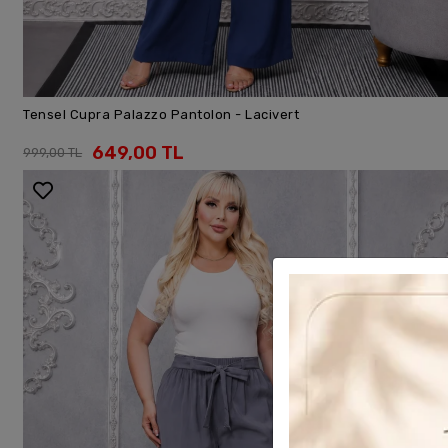
Tensel Cupra Palazzo Pantolon - Lacivert
SEPETE EKLE
649,00 TL
999,00 TL