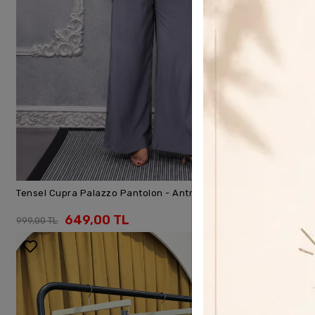
Tensel Cupra Palazzo Pantolon - Antrasit
SEPETE EKLE
649,00 TL
999,00 TL