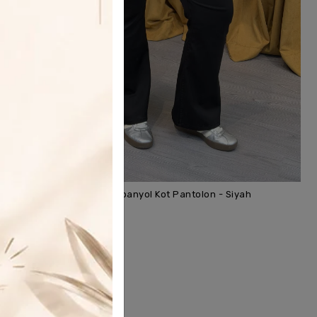
Yüksek Bel Esnek Likralı İspanyol Kot Pantolon - Siyah
SEPETE EKLE
599,00 TL
1.199,00 TL