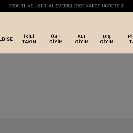
3000 TL VE ÜZERİ ALIŞVERİŞLERDE KARGO ÜCRETSİZ!
İKİLİ
ÜST
ALT
DIŞ
P
LBİSE
TAKIM
GİYİM
GİYİM
GİYİM
T