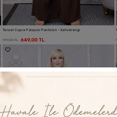
Tensel Cupra Palazzo Pantolon - Kahverengi
SEPETE EKLE
649,00 TL
999,00 TL