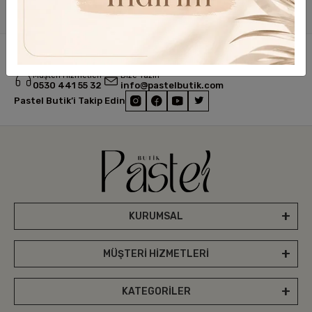
Size yardımcı olabilir miyim?
Size destek olmak için buradayız.
Müşteri Hizmetleri
Bize Yazın
0530 441 55 32
info@pastelbutik.com
Pastel Butik’i Takip Edin
KURUMSAL
MÜŞTERİ HİZMETLERİ
KATEGORİLER