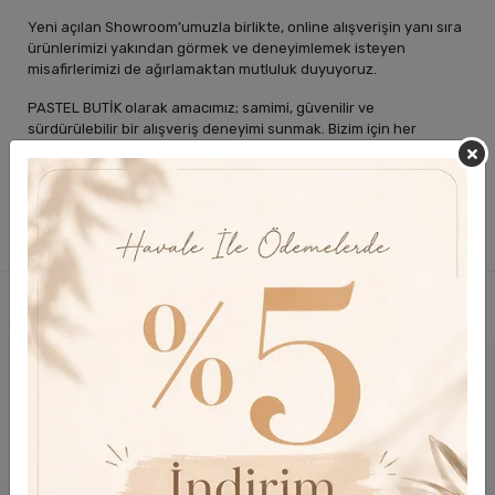
Yeni açılan Showroom’umuzla birlikte, online alışverişin yanı sıra
ürünlerimizi yakından görmek ve deneyimlemek isteyen
misafirlerimizi de ağırlamaktan mutluluk duyuyoruz.
PASTEL BUTİK olarak amacımız; samimi, güvenilir ve
sürdürülebilir bir alışveriş deneyimi sunmak. Bizim için her
müşteri, sadece bir sipariş değil, bu yolculuğun değerli bir
parçasıdır.
Yeni
Mobil uygulamaya özel avantajlar
Mobil indirime özel
indirim fırsatı.
Uygulamaya özel fiyatlar, kampanyalar
ve ürünler.
Bildirimleri takipte kalın.
Hemen İndirin.