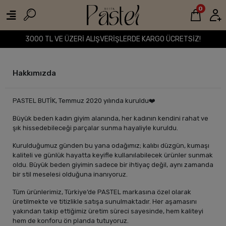
0
3000 TL VE ÜZERİ ALIŞVERİŞLERDE KARGO ÜCRETSİZ!
Hakkımızda
PASTEL BUTİK, Temmuz 2020 yılında kuruldu❤️
Büyük beden kadın giyim alanında, her kadının kendini rahat ve
şık hissedebileceği parçalar sunma hayaliyle kuruldu.
Kurulduğumuz günden bu yana odağımız; kalıbı düzgün, kumaşı
kaliteli ve günlük hayatta keyifle kullanılabilecek ürünler sunmak
oldu. Büyük beden giyimin sadece bir ihtiyaç değil, aynı zamanda
bir stil meselesi olduğuna inanıyoruz.
Tüm ürünlerimiz, Türkiye’de PASTEL markasına özel olarak
üretilmekte ve titizlikle satışa sunulmaktadır. Her aşamasını
yakından takip ettiğimiz üretim süreci sayesinde, hem kaliteyi
hem de konforu ön planda tutuyoruz.