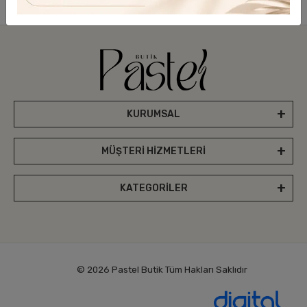
Pastel Butik’i Takip Edin
KURUMSAL
MÜŞTERİ HİZMETLERİ
KATEGORİLER
© 2026 Pastel Butik Tüm Hakları Saklıdır