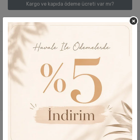
Kargo ve kapıda ödeme ücreti var mı?
Yeni
Mobil uygulamaya özel avantajlar
Mobil indirime özel
indirim fırsatı.
Uygulamaya özel fiyatlar, kampanyalar
ve ürünler.
Bildirimleri takipte kalın.
Hemen İndirin.
Size yardımcı olabilir miyim?
Size destek olmak için buradayız.
Müşteri Hizmetleri
Bize Yazın
0530 441 55 32
info@pastelbutik.com