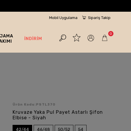
Mobil Uygulama
Sipariş Takip
0
İJAMA
İNDİRİM
AKIMI
Ürün Kodu:
PSTL370
Kruvaze Yaka Pul Payet Astarlı Şifon
Elbise - Siyah
42/44
46/48
50/52
54