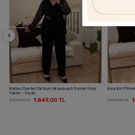
Kısa Kol Piliseli Esnek Krep Takım - Siyah
V Yaka Dantel 
SEPETE EKLE
Siyah
1.849,00 TL
1
2.099,00 TL
2.099,00 TL