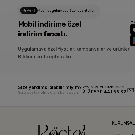
Yeni
Mobil uygulamaya özel avantajlar
He
Mobil indirime özel
indirim fırsatı.
Uygulamaya özel fiyatlar, kampanyalar ve ürünler.
Bildirimleri takipte kalın.
Size yardımcı olabilir miyim?
Müşteri Hizmetleri
0530 441 55 32
Size destek olmak için buradayız.
KURUMSA