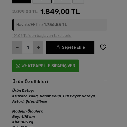
1.849,00 TL
2.099,00 TL
Havale/EFT ile
1.756,55 TL
191,06 TL 'den başlayan taksitlerle
Sepete Ekle
WHATSAPP İLE SİPARİŞ VER
Ürün Özellikleri
Ürün Detay;
Kruvaze Yaka, Rahat Kalıp, Pul Payet Detaylı,
Astarlı Şifon Elbise
Modelin Ölçüleri:
Boy: 1.75 cm
Kilo: 105 kg