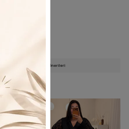
efonla Sipariş
Ürün Önerileri