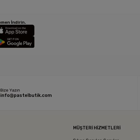
men İndirin.
Bize Yazın
info@pastelbutik.com
L
MÜŞTERİ HİZMETLERİ