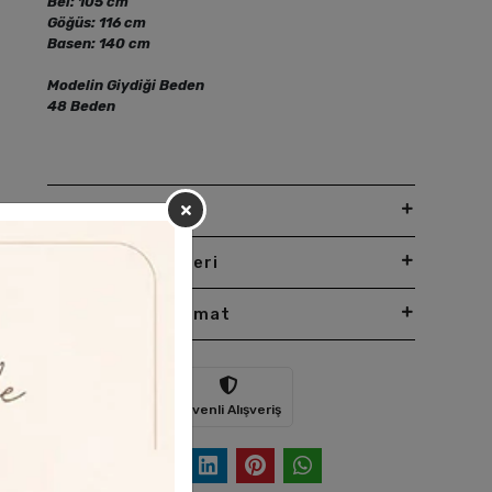
Bel: 105 cm
Göğüs: 116 cm
Basen: 140 cm
Modelin Giydiği Beden
48 Beden
Yorumlar
Taksit Seçenekleri
Garanti Ve Teslimat
Hızlı Gönderi
Güvenli Alışveriş