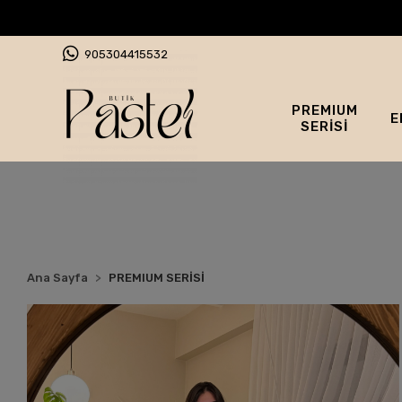
905304415532
PREMIUM
E
SERİSİ
Ana Sayfa
PREMIUM SERİSİ