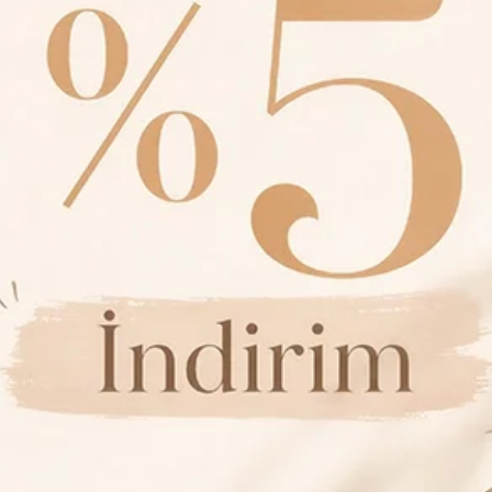
e Et
Yorum Yaz
Karşılaştır
Fiyat Alarmı
Tel