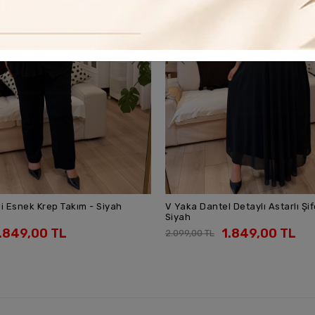
Detaylı Astarlı Şifon Elbise -
Kolları Dantel Maxi Kruvaze Krep
SEPETE EKLE
SEPETE EKLE
.849,00 TL
1.849,00 TL
2.099,00 TL