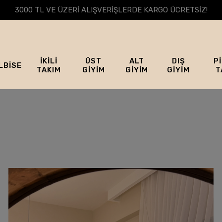
3000 TL VE ÜZERİ ALIŞVERİŞLERDE KARGO ÜCRETSİZ!
İKİLİ
ÜST
ALT
DIŞ
P
LBİSE
TAKIM
GİYİM
GİYİM
GİYİM
T