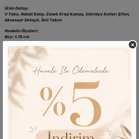
Ürün Detay;
V Yaka, Rahat Kalıp, Esnek Krep Kumaş, İstiridye Kolları Şifon,
Aksesuar Detaylı, İkili Takım
Modelin Ölçüleri:
Boy: 1.75 cm
Kilo: 105 kg
Bel: 105 cm
Göğüs: 116 cm
Basen: 140 cm
Modelin Giydiği Beden
48 Beden
Yorumlar
Taksit Seçenekleri
Garanti Ve Teslimat