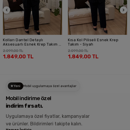
Kolları Dantel Detaylı
Kısa Kol Piliseli Esnek Krep
SEPETE EKLE
SEPETE EKLE
Aksesuarlı Esnek Krep Takım -
Takım - Siyah
Siyah
2.099,00 TL
2.099,00 TL
1.849,00 TL
1.849,00 TL
Yeni
Mobil uygulamaya özel avantajlar
Mobil indirime özel
indirim fırsatı.
Uygulamaya özel fiyatlar, kampanyalar
ve ürünler.
Bildirimleri takipte kalın.
Hemen İndirin.