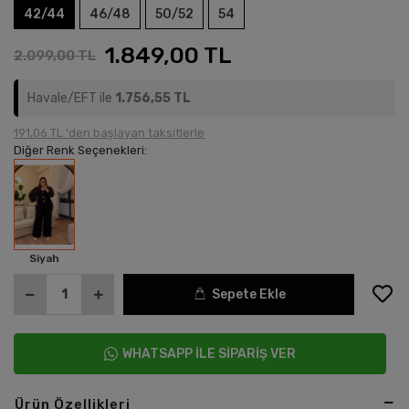
42/44
46/48
50/52
54
1.849,00 TL
2.099,00 TL
Havale/EFT ile
1.756,55 TL
191,06 TL 'den başlayan taksitlerle
Diğer Renk Seçenekleri:
Siyah
Sepete Ekle
WHATSAPP İLE SİPARİŞ VER
Ürün Özellikleri