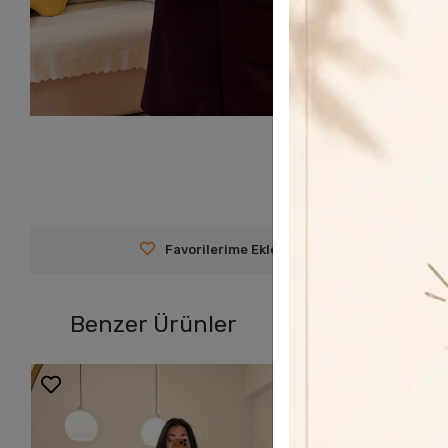
Favorilerime Ekle
Tavsiye Et
Y
Benzer Ürünler