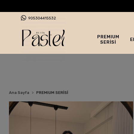
905304415532
PREMIUM
E
SERİSİ
Ana Sayfa
PREMIUM SERİSİ