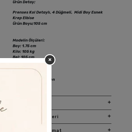
Ürün Detay;
Prenses Kol Detaylı, 4 Düğmeli, Midi Boy Esnek
Krep Elbise
Ürün Boyu;105 cm
Modelin Ölçüleri:
Boy: 1.75 cm
Kilo: 105 kg
Bel: 105 cm
Göğüs: 116 cm
Basen: 140 cm
Modelin Giydiği Beden
48 Beden
Yorumlar
Taksit Seçenekleri
Garanti Ve Teslimat