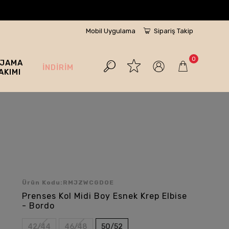
Mobil Uygulama
Sipariş Takip
0
İJAMA
İNDİRİM
AKIMI
Ürün Kodu:
RMJZWCGDOE
Prenses Kol Midi Boy Esnek Krep Elbise
- Bordo
42/44
46/48
50/52