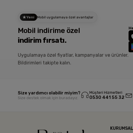
Yeni
Mobil uygulamaya özel avantajlar
He
Mobil indirime özel
indirim fırsatı.
Uygulamaya özel fiyatlar, kampanyalar ve ürünler.
Bildirimleri takipte kalın.
Size yardımcı olabilir miyim?
Müşteri Hizmetleri
0530 441 55 32
Size destek olmak için buradayız.
KURUMSA