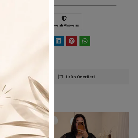
Hızlı Gönderi
Güvenli Alışveriş
er
Telefonla Sipariş
Ürün Önerileri