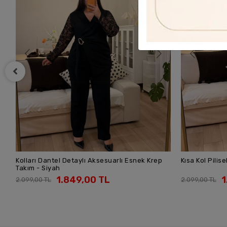
Kısa Kol Piliseli Esnek Krep Takım - Siyah
V Yaka Dantel 
SEPETE EKLE
Siyah
1.849,00 TL
1
2.099,00 TL
2.099,00 TL