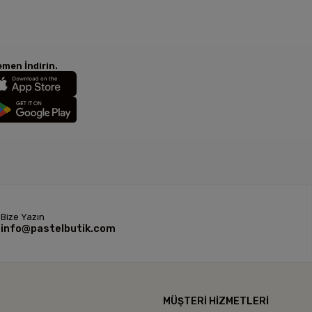
men İndirin.
Bize Yazın
info@pastelbutik.com
L
MÜŞTERİ HİZMETLERİ