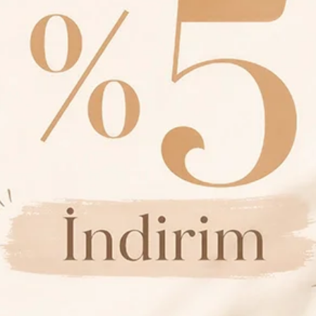
orum Yaz
Karşılaştır
Fiyat Alarmı
Gelince Haber V