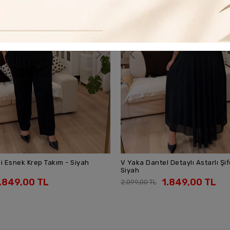
Detaylı Astarlı Şifon Elbise -
Kolları Dantel Maxi Kruvaze Krep
SEPETE EKLE
SEPETE EKLE
.849,00 TL
1.849,00 TL
2.099,00 TL