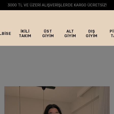
3000 TL VE ÜZERİ ALIŞVERİŞLERDE KARGO ÜCRETSİZ!
İKİLİ
ÜST
ALT
DIŞ
P
LBİSE
TAKIM
GİYİM
GİYİM
GİYİM
T