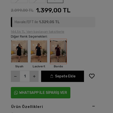
1.399,00 TL
2.099,00 TL
Havale/EFT ile
1.329,05 TL
144,56 TL 'den başlayan taksitlerle
Diğer Renk Seçenekleri:
Siyah
Lacivert
Bordo
Sepete Ekle
WHATSAPP İLE SİPARİŞ VER
Ürün Özellikleri