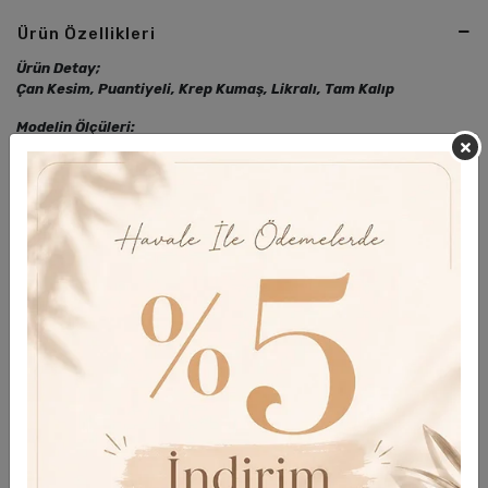
Ürün Özellikleri
Ürün Detay;
Çan Kesim, Puantiyeli, Krep Kumaş, Likralı, Tam Kalıp
Modelin Ölçüleri:
Boy: 1.75 cm
Kilo: 105 kg
Bel: 105 cm
Göğüs: 116 cm
Basen: 140 cm
Modelin Giydiği Beden
48 Beden
Yorumlar
Taksit Seçenekleri
Garanti Ve Teslimat