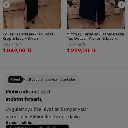
Kolları Dantel Maxi Kruvaze
Yırtmaç Fermuarlı Geniş Kesim
SEPETE EKLE
SEPETE EKLE
Krep Elbise - Siyah
Taş Detaylı Viskon Elbise -
Lacivert
2.099,00 TL
1.499,00 TL
1.849,00 TL
1.299,00 TL
Yeni
Mobil uygulamaya özel avantajlar
Mobil indirime özel
indirim fırsatı.
Uygulamaya özel fiyatlar, kampanyalar
ve ürünler.
Bildirimleri takipte kalın.
Hemen İndirin.