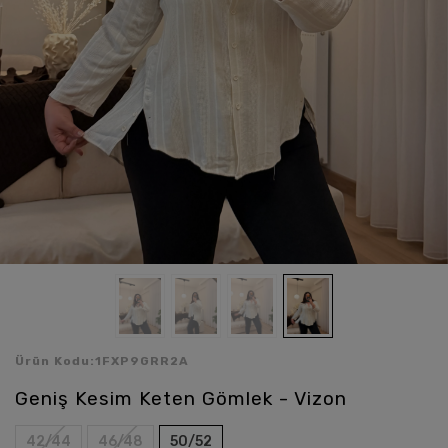
Ürün Kodu:
1FXP9GRR2A
Geniş Kesim Keten Gömlek - Vizon
42/44
46/48
50/52