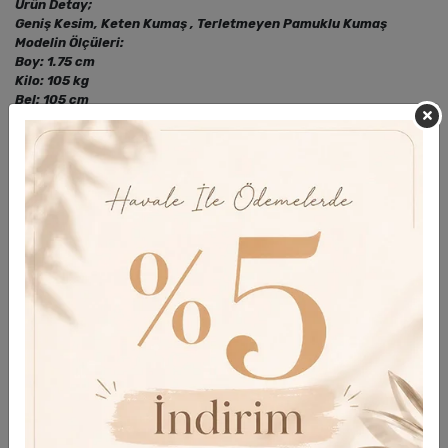
Ürün Detay;
Geniş Kesim, Keten Kumaş , Terletmeyen Pamuklu Kumaş
Modelin Ölçüleri:
Boy: 1.75 cm
Kilo: 105 kg
Bel: 105 cm
Göğüs: 116 cm
Basen: 140 cm
Modelin Giydiği Beden
48 Beden
Yorumlar
Taksit Seçenekleri
Garanti Ve Teslimat