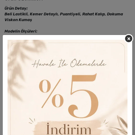
Ürün Detay;
Beli Lastikli, Kemer Detaylı, Puantiyeli, Rahat Kalıp, Dokuma
Viskon Kumaş
Modelin Ölçüleri:
Boy: 1.75 cm
Kilo: 105 kg
Bel: 105 cm
Göğüs: 116 cm
Basen: 140 cm
Modelin Giydiği Beden
48 Beden
Yorumlar
Taksit Seçenekleri
Garanti Ve Teslimat