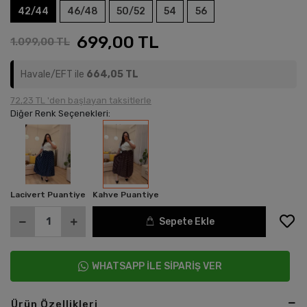
42/44
46/48
50/52
54
56
699,00 TL
1.099,00 TL
Havale/EFT ile
664,05 TL
72,23 TL 'den başlayan taksitlerle
Diğer Renk Seçenekleri:
Lacivert Puantiye
Kahve Puantiye
Sepete Ekle
WHATSAPP İLE SİPARİŞ VER
Ürün Özellikleri